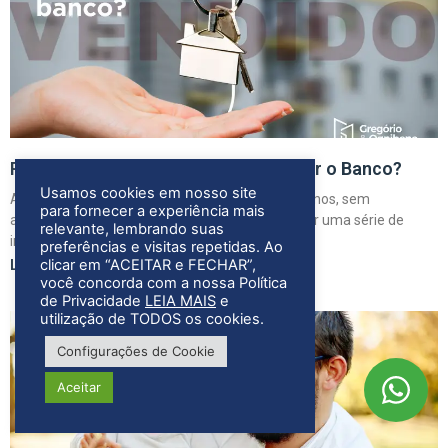
Posso Vender Meu Imóvel Sem Avisar o Banco?
Usamos cookies em nosso site
A venda de bens pessoais, como imóveis e terrenos, sem
para fornecer a experiência mais
autorização ou aviso prévio ao banco, pode gerar uma série de
relevante, lembrando suas
implicações jurídicas, especialmente quando
preferências e visitas repetidas. Ao
clicar em “ACEITAR e FECHAR”,
LEIA MAIS
você concorda com a nossa Política
de Privacidade
LEIA MAIS
e
utilização de TODOS os cookies.
Configurações de Cookie
Aceitar