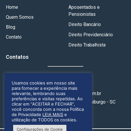
Home
Aposentados e
Pensionistas
Quem Somos
Direito Bancário
Blog
Direito Previdenciário
Contato
Direito Trabalhista
Contatos
(49) 3246-4164
Usamos cookies em nosso site
(49) 99925-1658
para fornecer a experiência mais
contato@geoadvogados.com.br
relevante, lembrando suas
preferências e visitas repetidas. Ao
Rua Nereu Ramos, 314, Centro, Fraiburgo - SC
clicar em “ACEITAR e FECHAR”,
você concorda com a nossa Política
de Privacidade
LEIA MAIS
e
utilização de TODOS os cookies.
Configurações de Cookie