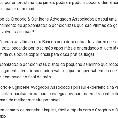
o por empréstimo que jamais pediram pedem socorro diariament
ra pagar o mercado.
pe da Gregório & Ognibene Advogados Associados possui uma e
ndimento de aposentados e pensionistas que são vítimas de go
evolver a sua paz!!!
úmeras as vítimas dos Bancos com descontos de valores que s
 trata, pagando por isso mês após mês e engordando o lucro já 
am da sua pouca experiência para essa pratica ilegal.
sentados e pensionistas diante do pequeno salarinho que rec
angimento, tem descontados valores que sequer sabem do que s
o sem saída no final do mês.
ório e Ognibene Avogados Associados possui experiência há v
nistas, auxiliando-os para conseguir cessar esses descontos ile
mas da melhor maneira possível.
em contato de maneira simples, fácil e rápida com a Gregório 
pp .