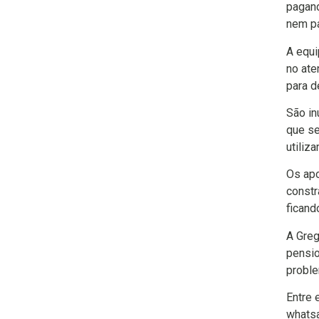
pagand
nem pa
A equi
no ate
para d
São in
que se
utiliz
Os apo
constr
ficand
A Greg
pensio
proble
Entre 
whatsa