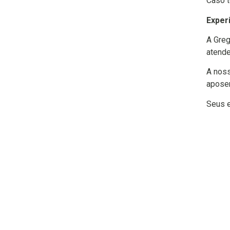
Caso t
Exper
A Greg
atende
A noss
aposen
Seus e