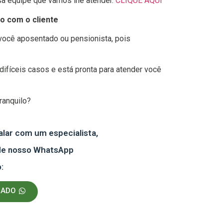
a equipe que vamos lhe atender.
CLIQUE AQUI
o com o cliente
ocê aposentado ou pensionista, pois
difíceis casos e está pronta para atender você
ranquilo?
alar com um especialista,
 de nosso WhatsApp
:
GADO