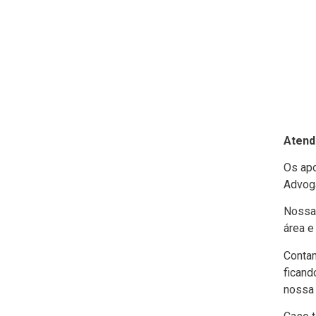
Atend
Os apo
Advog
Nossa 
área e
Contam
ficand
nossa 