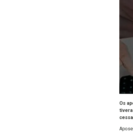
Os ap
tiver
cessa
Aposen