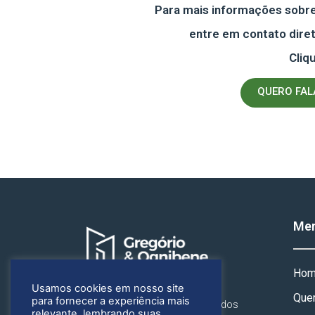
Para mais informações sobre 
entre em contato dir
Cliq
QUERO FA
Me
Ho
Usamos cookies em nosso site
Que
para fornecer a experiência mais
A Gregório e Ognibene Advogados
relevante, lembrando suas