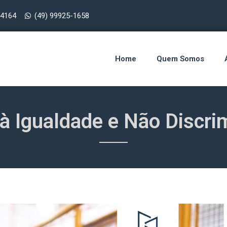
-4164
(49) 99925-1658
Home
Quem Somos
 à Igualdade e Não Discr