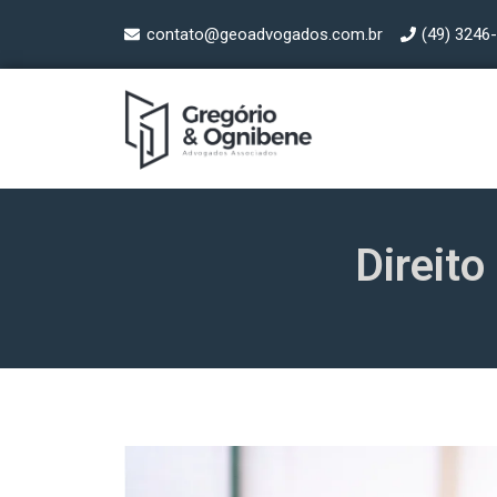
contato@geoadvogados.com.br
(49) 3246
Direito