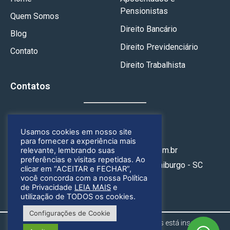
Pensionistas
Quem Somos
Direito Bancário
Blog
Direito Previdenciário
Contato
Direito Trabalhista
Contatos
(49) 3246-4164
Usamos cookies em nosso site
(49) 99925-1658
para fornecer a experiência mais
contato@geoadvogados.com.br
relevante, lembrando suas
preferências e visitas repetidas. Ao
Rua Nereu Ramos, 314, Centro, Fraiburgo - SC
clicar em “ACEITAR e FECHAR”,
você concorda com a nossa Política
de Privacidade
LEIA MAIS
e
utilização de TODOS os cookies.
Configurações de Cookie
Gregório & Ognibene Advogados Associados está inscrita na