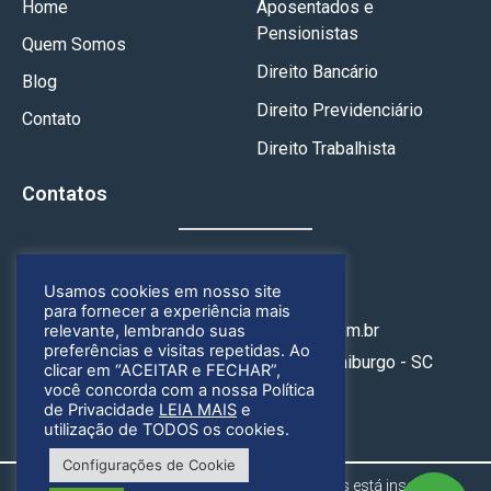
Home
Aposentados e
Pensionistas
Quem Somos
Direito Bancário
Blog
Direito Previdenciário
Contato
Direito Trabalhista
Contatos
(49) 3246-4164
Usamos cookies em nosso site
(49) 99925-1658
para fornecer a experiência mais
contato@geoadvogados.com.br
relevante, lembrando suas
preferências e visitas repetidas. Ao
Rua Nereu Ramos, 314, Centro, Fraiburgo - SC
clicar em “ACEITAR e FECHAR”,
você concorda com a nossa Política
de Privacidade
LEIA MAIS
e
utilização de TODOS os cookies.
Configurações de Cookie
Gregório & Ognibene Advogados Associados está inscrita na