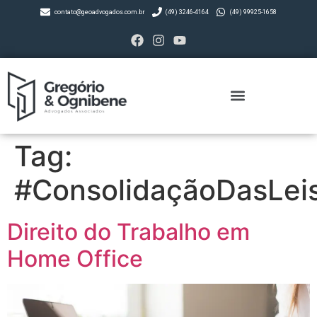
contato@geoadvogados.com.br
(49) 3246-4164
(49) 99925-1658
Tag:
#ConsolidaçãoDasLei
Direito do Trabalho em
Home Office