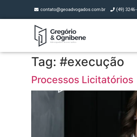
contato@geoadvogados.com.br
(49) 3246
Tag:
#execução
Processos Licitatórios