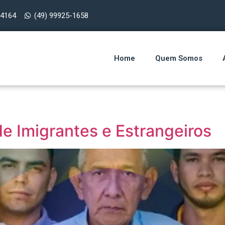
-4164
(49) 99925-1658
Home
Quem Somos
de Imigrantes e Estrangeiros