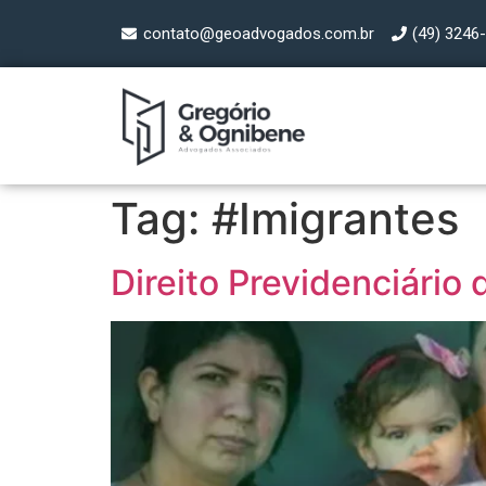
contato@geoadvogados.com.br
(49) 3246
Tag:
#Imigrantes
Direito Previdenciário 