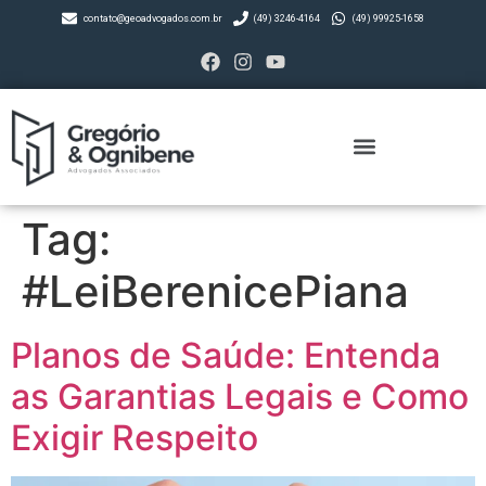
contato@geoadvogados.com.br
(49) 3246-4164
(49) 99925-1658
Tag:
#LeiBerenicePiana
Planos de Saúde: Entenda
as Garantias Legais e Como
Exigir Respeito