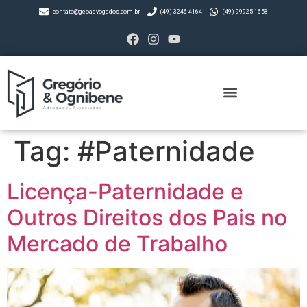
contato@geoadvogados.com.br
(49) 3246-4164
(49) 99925-1658
Tag:
#Paternidade
Licença-Paternidade e
Outros Direitos dos Pais no
Mercado de Trabalho