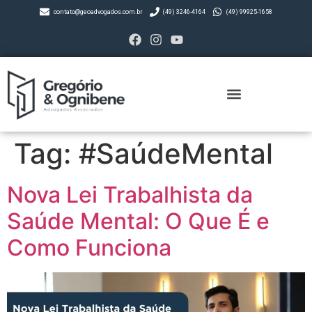
contato@geoadvogados.com.br
(49) 3246-4164
(49) 99925-1658
Tag:
#SaúdeMental
Nova Lei Trabalhista da
Saúde Mental: O Que É e
Como Funciona