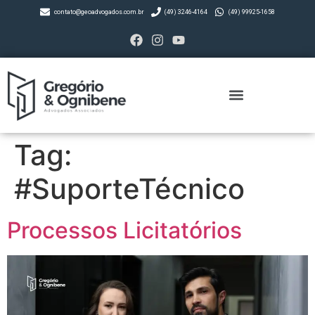
contato@geoadvogados.com.br
(49) 3246-4164
(49) 99925-1658
Tag:
#SuporteTécnico
Processos Licitatórios