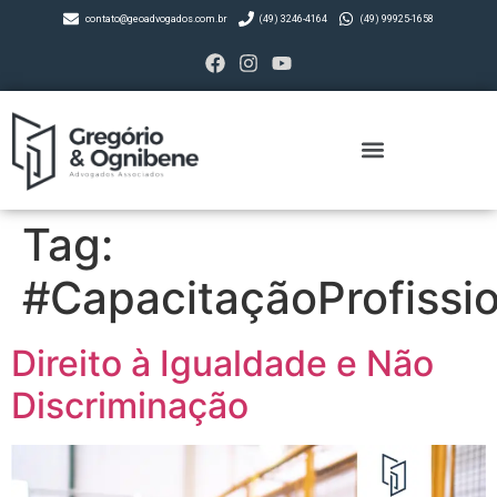
contato@geoadvogados.com.br
(49) 3246-4164
(49) 99925-1658
Tag:
#CapacitaçãoProfissio
Direito à Igualdade e Não
Discriminação