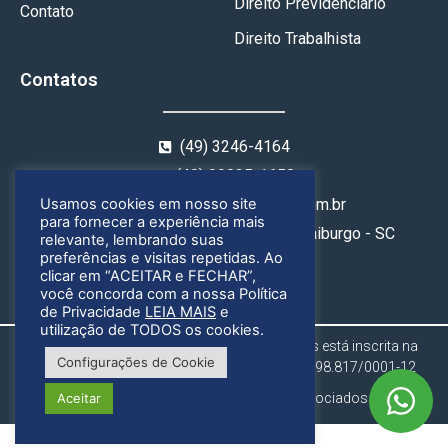
Direito Previdenciário
Contato
Direito Trabalhista
Contatos
(49) 3246-4164
(49) 99925-1658
contato@geoadvogados.com.br
Usamos cookies em nosso site
para fornecer a experiência mais
Rua Nereu Ramos, 314, Centro, Fraiburgo - SC
relevante, lembrando suas
preferências e visitas repetidas. Ao
clicar em “ACEITAR e FECHAR”,
você concorda com a nossa Política
de Privacidade
LEIA MAIS
e
utilização de TODOS os cookies.
Gregório & Ognibene Advogados Associados está inscrita na
Configurações de Cookie
OAB/SC sob o n° 4929/2019 e no CNPJ: 34.998.817/0001-12
Aceitar
Gregório & Ognibene Advogados Associados