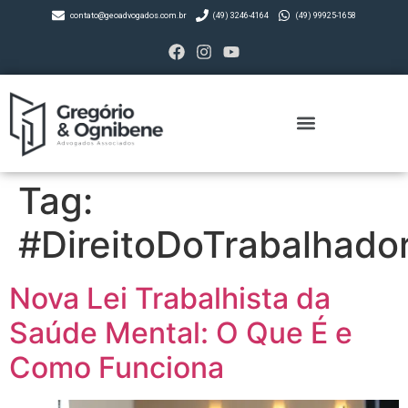
contato@geoadvogados.com.br
(49) 3246-4164
(49) 99925-1658
Tag:
#DireitoDoTrabalhado
Nova Lei Trabalhista da
Saúde Mental: O Que É e
Como Funciona