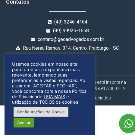
Contatos
(49) 3246-4164
(49) 99925-1658
contato@geoadvogados.com.br
Rua Nereu Ramos, 314, Centro, Fraiburgo - SC
Usamos cookies em nosso site
para fornecer a experiência mais
relevante, lembrando suas
preferências e visitas repetidas. Ao
Gregório & Ognibene Advogados Associados está inscrita na
clicar em “ACEITAR e FECHAR”,
OAB/SC sob o n° 4929/2019 e no CNPJ: 34.998.817/0001-12
você concorda com a nossa Política
de Privacidade
LEIA MAIS
e
Gregório & Ognibene Advogados Associados
utilização de TODOS os cookies.
Configurações de Cookie
Aceitar