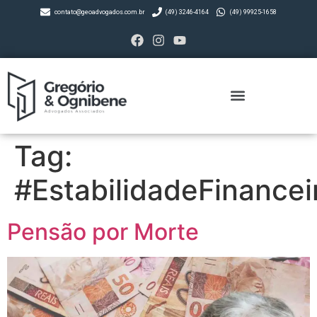
contato@geoadvogados.com.br
(49) 3246-4164
(49) 99925-1658
Tag:
#EstabilidadeFinancei
Pensão por Morte