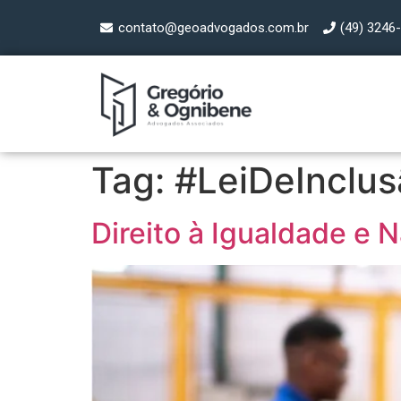
contato@geoadvogados.com.br
(49) 3246
Tag:
#LeiDeInclus
Direito à Igualdade e 