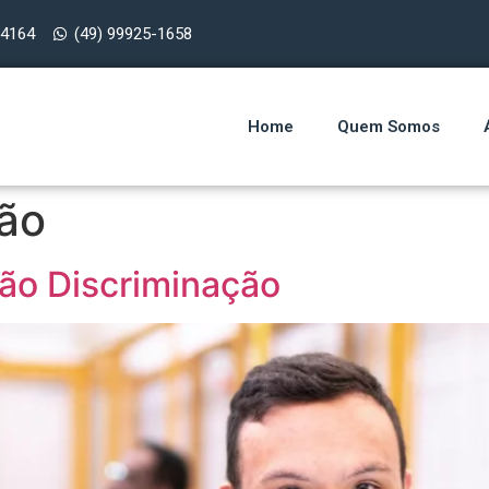
-4164
(49) 99925-1658
Home
Quem Somos
ão
Não Discriminação