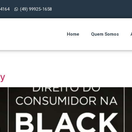
-4164
(49) 99925-1658
Home
Quem Somos
ay