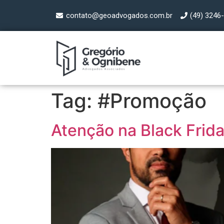
contato@geoadvogados.com.br
(49) 3246
Tag:
#Promoção
Atenção na Black Frid