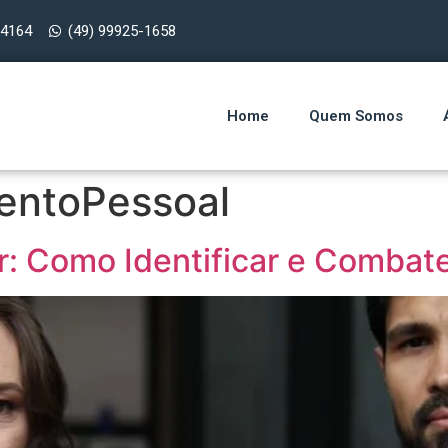
-4164
(49) 99925-1658
Home
Quem Somos
entoPessoal
r: Como Identificar e Combat