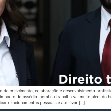
o de crescimento, colaboração e desenvolvimento profissio
O impacto do assédio moral no trabalho vai muito além do 
icar relacionamentos pessoais e até levar […]