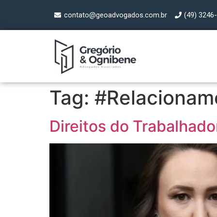
contato@geoadvogados.com.br
(49) 3246
Tag:
#Relacionam
Direitos do Trabalhado